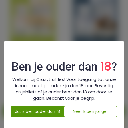
Mexican Growkit
B Plus Growkit
18
Ben je ouder dan
?
Welkom bij Crazytruffles! Voor toegang tot onze
Mexicaanse paddo's
De B+
inhoud moet je ouder zijn dan 18 jaar. Bevestig
zijn uitstekend
vertegenwoordigt
alsjeblieft of je ouder bent dan 18 om door te
geschikt v...
een opmerkelijke
€ 25,00
€ 40,00
gaan. Bedankt voor je begrip.
nieuw...
TOEVOEGEN
TOEVOEGEN
Ja, ik ben ouder dan 18
Nee, ik ben jonger