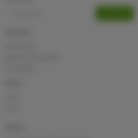
AANMELDEN
Informatie
Retourbeleid
Algemene voorwaarden
Privacybeleid
Overig
Home
home
Contact