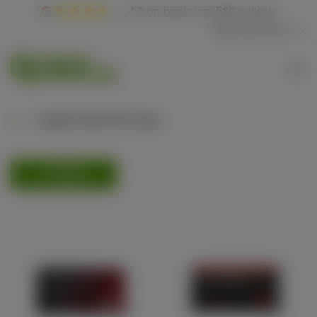
4.9
op basis van
580 reviews
Nederlands
Legale bekende drugs
FILTEREN