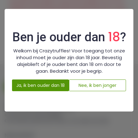
besteld. We bieden drugs aan die lijkt op XTC en
MDMA, dus ga je gang en probeer het uit. En niet
te vergeten ook in Duitsland gemakkelijk
bestellen, betalen en laten bezorgen.
18
Ben je ouder dan
?
Welkom bij Crazytruffles! Voor toegang tot onze
inhoud moet je ouder zijn dan 18 jaar. Bevestig
alsjeblieft of je ouder bent dan 18 om door te
gaan. Bedankt voor je begrip.
Ja, ik ben ouder dan 18
Nee, ik ben jonger
Zin in een trip,
op zoek naar een pijnverlichting,
of toch wat meer energie?
Ons brede assortiment heeft voor ieder wat wils.
Nieuwsbrief