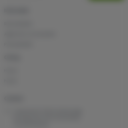
Informatie
Retourbeleid
Algemene voorwaarden
Privacybeleid
Overig
Home
home
Contact
Tuinstraat 16, 7101 GL Winterswijk,
De Heurne 18, 7511 GX Enschede,
The Netherlands