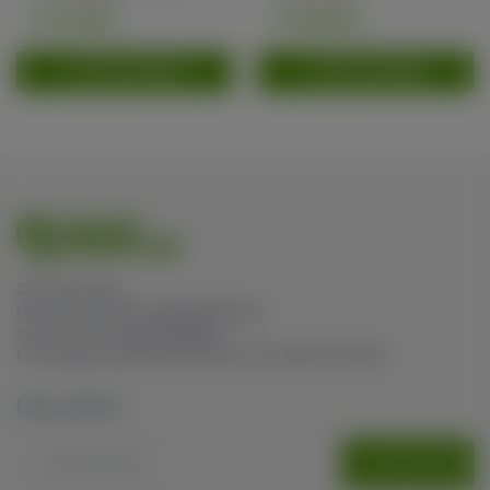
en voortge...
prominente F1-hy...
€ 10,00
€ 60,00
TOEVOEGEN
TOEVOEGEN
Zin in een trip,
op zoek naar een pijnverlichting,
of toch wat meer energie?
Ons brede assortiment heeft voor ieder wat wils.
Nieuwsbrief
AANMELDEN