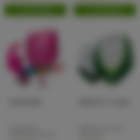
TOEVOEGEN
TOEVOEGEN
Royal Gorilla
Hyperion F1 5 seeds
Royal Gorilla,
Hyperion is een van
afkomstig uit de VS
de meest