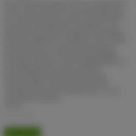
Royal Gorilla, afkomstig uit de VS en voortgekomen
uit Sour Dubb, Chem Sis en Chocolate Diesel, werd
per toeval ontdekt door kwekers Joesy Whales en
Lone Watie. Deze bijzondere cannabissoort, ook
bekend als Gorilla Glue vanwege haar harsrijkdom,
heeft een ongekend THC-gehalte tot 30%. Ze biedt
een perfecte mix van intens ontspannende en
euforische effecten. Ondanks haar gemiddelde
opbrengst, imponeert ze met kwaliteitstoppen en
een smakenpalet van aarde, zoetheid en
citroenachtige ondertonen. Bekroond met
meerdere prijzen, waaronder de 2015 World
Cannabis Cup, is Royal Gorilla een must-try voor
cannabisenthousiasten.
Aantal
1
TOEVOEGEN