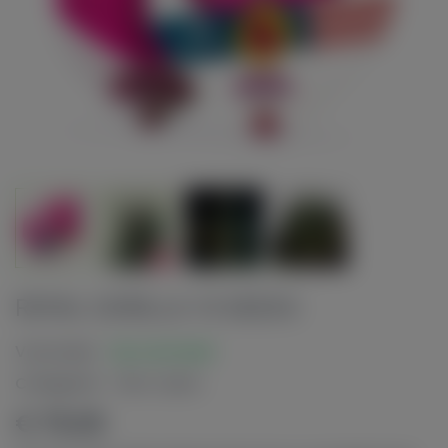
ROYAL GORILLA 10 SEEDS
Voorraad:
Op voorraad
Categorie:
Wiet zaden
€ 75,00