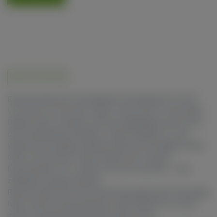
Product informatie
Royal Gorilla, een opvallende cannabissoort uit de
VS, stamt af van Sour Dubb, Chem Sis en Chocolate
Diesel. Haar ontstaan was een gelukkig toeval, toen
de Amerikaanse kwekers Joesy Whales en Lone
Watie een kruising maakten die de krachtige Gorilla
Glue voortbracht. Deze unieke soort bevat
fenomenale THC-levels van soms wel 30% - een
zeldzaam hoge potentie.
Royal Gorilla, ook wel Gorilla Glue genoemd vanwege
haar sterke harsproductie, staat bekend om haar
intens ontspannende effect dat wordt