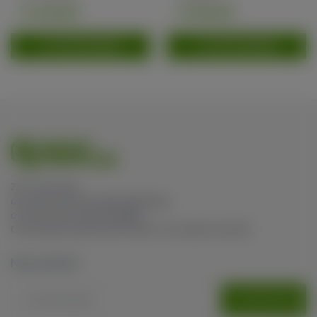
prominente F1-hy...
gewaardeerd in d...
€ 40,00
€ 60,00
TOEVOEGEN
TOEVOEGEN
Zin in een trip,
op zoek naar een pijnverlichting,
of toch wat meer energie?
Ons brede assortiment heeft voor ieder wat wils.
Nieuwsbrief
AANMELDEN