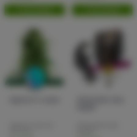
TOEVOEGEN
TOEVOEGEN
Hyperion F1 3 seeds
Shining Silver Haze
Regular
Hyperion is een van
Shining Silver Haze
de meest
Regular,