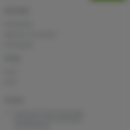
Informatie
Retourbeleid
Algemene voorwaarden
Privacybeleid
Overig
Home
home
Contact
Tuinstraat 16, 7101 GL Winterswijk,
De Heurne 18, 7511 GX Enschede,
The Netherlands