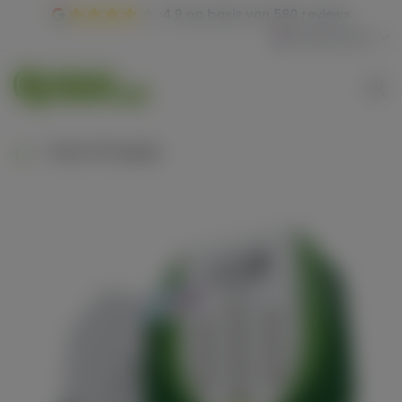
4.9
op basis van
580 reviews
Nederlands
Titan f1 10 seeds