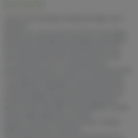
Product informatie
Titan F1: Een Krachtige Vertegenwoordiger van F1-
Hybriden
Wat komt er in je op als je 'Titan' hoort? Sommigen
denken aan de Griekse mythologie en de kinderen
van Uranus, terwijl anderen het associëren met
Saturnus' grootste maan. Tuiniers met ervaring?
Voor hen staat Titan F1 voor geavanceerd
kweekwerk. Deze soort, als een van de eerste echte
F1-hybride autoflowers, staat voor productiviteit,
robuustheid en originaliteit. Ondanks dat de strain
niet afkomstig is uit de ruimte, beschikt deze over
een indrukwekkende genetische achtergrond,
gevormd door het kruisen van inteeltlijnen van Blue
Dream, Sugar Magnolia en Amnesia.
Effecten, Geuren en Smaak van Titan F1: Intense
Beleving met Zoete Citrustonen
Titan F1 biedt zowel in als buiten de bloeifase een