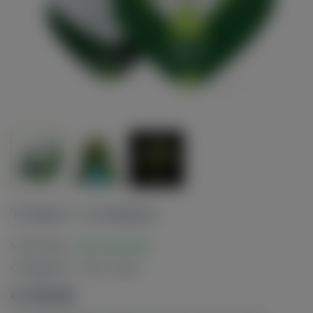
TITAN F1 10 SEEDS
Voorraad:
Op voorraad
Categorie:
Wiet zaden
€ 110,00