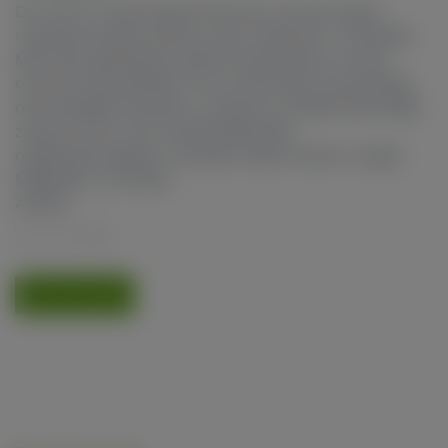
De Titan F1 staat bekend als een van de meest
robuuste keuzes binnen onze collectie F1-hybriden.
Met haar genetische afkomst genereert ze een
enorme hoeveelheid THC en een rijke verzameling
aan heerlijke terpenen. Hoewel ze relatief klein blijft,
zorgt ze toch voor indrukwekkende
oogstopbrengsten. Genetica: Blue Dream x Sugar
Magnolia x Amnesia
Aantal
1
TOEVOEGEN