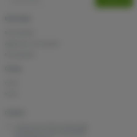
Informatie
Retourbeleid
Algemene voorwaarden
Privacybeleid
Overig
Home
home
Contact
Tuinstraat 16, 7101 GL Winterswijk,
De Heurne 18, 7511 GX Enschede,