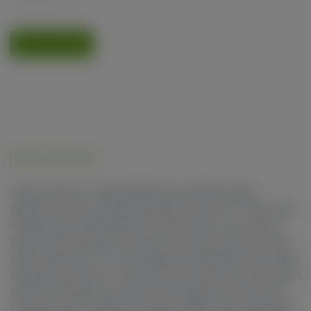
1
TOEVOEGEN
Product informatie
White Widow is ongetwijfeld een Nederlandse
legende in de cannabiswereld. Deze soort vindt haar
oorsprong in Nederland, ontstaan door een sativa
landras uit Brazilië te kruisen met een indica uit Zuid-
India. Na jaren van zorgvuldige veredeling kwam deze
harsrijke wietsoort tot stand. Sinds haar introductie in
de jaren ’90 zijn de zaden wereldwijd verspreid, wat
resulteerde in talrijke varianten. Bijna elke zaadbank,