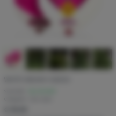
WHITE WIDOW 5 SEEDS
Voorraad:
Op voorraad
Categorie:
Wiet zaden
€ 30,00