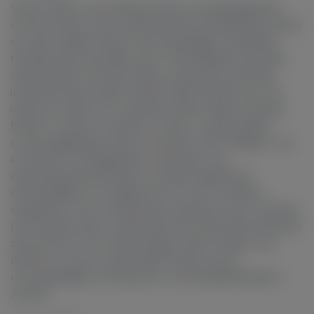
White Widow, een Nederlandse cannabislegende,
ontstond door een kruising tussen Braziliaanse sativa
en Zuid-Indiase indica. Na zorgvuldige veredeling
floreide deze harsrijke soort. Wereldwijd verspreid
sinds de jaren '90, zijn talloze varianten ontstaan,
inclusief Royal Queen Seeds' (RQS) 50/50 mix van
indica en sativa. De robuuste White Widow bereikt
binnen 1 meter en buiten 2 meter. Onder ideale
omstandigheden levert ze binnen 450-500g/m² op
en buiten tot 600g/plant. Geschikt voor
uiteenlopende klimaten, inclusief Nederland.
Gemakkelijk voor beginners en na 8-10 weken
oogstbaar, met verbeterde resultaten door training.
De stimulerende, creativiteit bevorderende effecten
zijn perfect voor drukke dagen. Met smaken van
dennen, citrus en specerijen, biedt ze een
onvergetelijke ervaring voor cannabisliefhebbers.
Aantal