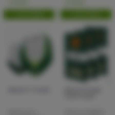
€ 52,50
€ 30,00
TOEVOEGEN
TOEVOEGEN
Medusa F1 10 seeds
Mimosa X Orange
Punch 5 seeds
Medusa is een
Mimosa-ontwikkeling